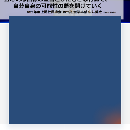
CULTURE 37
野心的な目標の宣言とひたむきな
行動で、自分自身の可能性の蓋を
開けていく ｜2023年度上期社...
中井 健太（なかい けんた）（PR TIMES 第二営業本
部副部長）
DATE:2024.01.17
セールス
新卒 総合職
社員インタビュー
PR TIMES