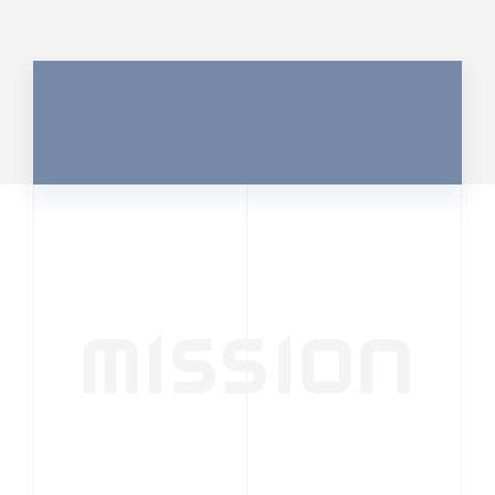
MISSION
行動者発の情報が、
人の心を揺さぶる
時代へ