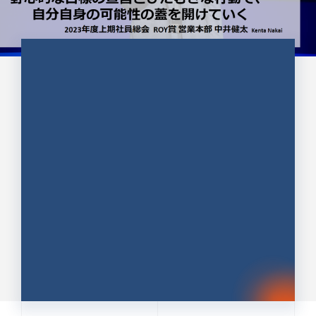
CULTURE 37
野心的な目標の宣言とひたむきな
行動で、自分自身の可能性の蓋を
開けていく ｜2023年度上期社...
中井 健太（なかい けんた）（PR TIMES 第二営業本
部副部長）
DATE:2024.01.17
セールス
新卒 総合職
社員インタビュー
PR TIMES