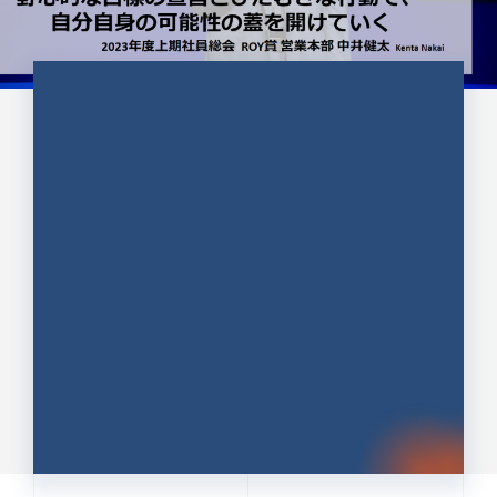
CULTURE 37
野心的な目標の宣言とひたむきな
行動で、自分自身の可能性の蓋を
開けていく ｜2023年度上期社...
中井 健太（なかい けんた）（PR TIMES 第二営業本
部副部長）
DATE:2024.01.17
セールス
新卒 総合職
社員インタビュー
PR TIMES