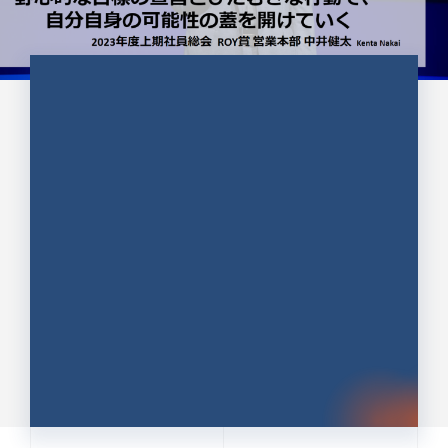
CULTURE 37
野心的な目標の宣言とひたむきな
行動で、自分自身の可能性の蓋を
開けていく ｜2023年度上期社...
中井 健太（なかい けんた）（PR TIMES 第二営業本
部副部長）
DATE:2024.01.17
セールス
新卒 総合職
社員インタビュー
PR TIMES