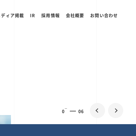
メディア掲載
IR
採用情報
会社概要
お問い合わせ
0
2
06