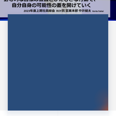
CULTURE 37
野心的な目標の宣言とひたむきな
行動で、自分自身の可能性の蓋を
開けていく ｜2023年度上期社...
中井 健太（なかい けんた）（PR TIMES 第二営業本
部副部長）
DATE:2024.01.17
セールス
新卒 総合職
社員インタビュー
PR TIMES