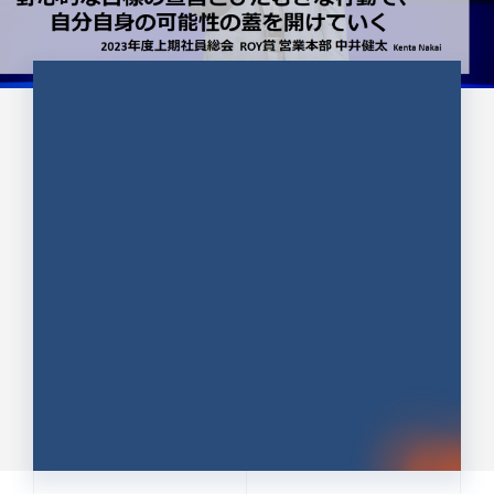
CULTURE 37
野心的な目標の宣言とひたむきな
行動で、自分自身の可能性の蓋を
開けていく ｜2023年度上期社...
中井 健太（なかい けんた）（PR TIMES 第二営業本
部副部長）
DATE:2024.01.17
セールス
新卒 総合職
社員インタビュー
PR TIMES