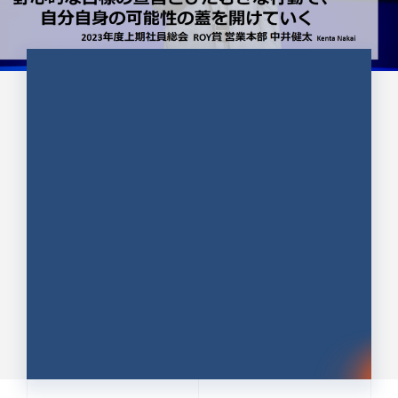
CULTURE 37
野心的な目標の宣言とひたむきな
行動で、自分自身の可能性の蓋を
開けていく ｜2023年度上期社...
中井 健太（なかい けんた）（PR TIMES 第二営業本
部副部長）
DATE:2024.01.17
セールス
新卒 総合職
社員インタビュー
PR TIMES