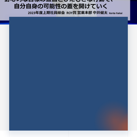
CULTURE 37
野心的な目標の宣言とひたむきな
行動で、自分自身の可能性の蓋を
開けていく ｜2023年度上期社...
中井 健太（なかい けんた）（PR TIMES 第二営業本
部副部長）
DATE:2024.01.17
セールス
新卒 総合職
社員インタビュー
PR TIMES