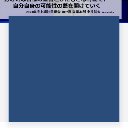
CULTURE 37
野心的な目標の宣言とひたむきな
行動で、自分自身の可能性の蓋を
開けていく ｜2023年度上期社...
中井 健太（なかい けんた）（PR TIMES 第二営業本
部副部長）
DATE:2024.01.17
セールス
新卒 総合職
社員インタビュー
PR TIMES