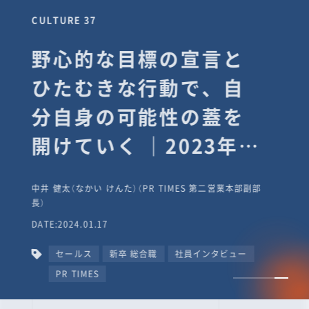
CULTURE 37
野心的な目標の宣言と
ひたむきな行動で、自
分自身の可能性の蓋を
開けていく ｜2023年度
上期社員総会受賞イン
中井 健太（なかい けんた）（PR TIMES 第二営業本部副部
タビュー #PR
長）
DATE:2024.01.17
TIMESな人たち
セールス
新卒 総合職
社員インタビュー
PR TIMES