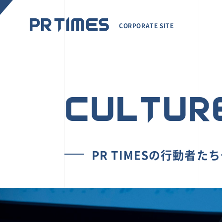
CORPORATE SITE
CULTUR
PR TIMESの行動者た