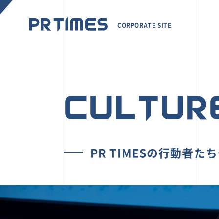
CORPORATE SITE
CULTUR
PR TIMESの行動者た