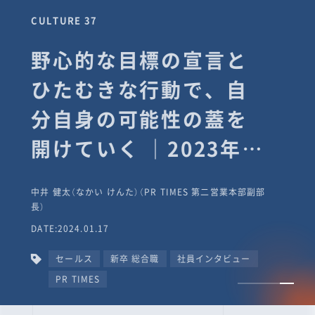
CULTURE 37
野心的な目標の宣言と
ひたむきな行動で、自
分自身の可能性の蓋を
開けていく ｜2023年度
上期社員総会受賞イン
中井 健太（なかい けんた）（PR TIMES 第二営業本部副部
タビュー #PR
長）
DATE:2024.01.17
TIMESな人たち
セールス
新卒 総合職
社員インタビュー
PR TIMES