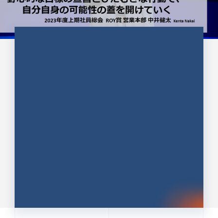
CULTURE 37
野心的な目標の宣言とひたむきな
行動で、自分自身の可能性の蓋を
開けていく ｜2023年度上期社...
中井 健太（なかい けんた）（PR TIMES 第二営業本
部副部長）
DATE:2024.01.17
セールス
新卒 総合職
社員インタビュー
PR TIMES