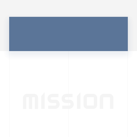
MISSION
行動者発の情報が、
人の心を揺さぶる
時代へ