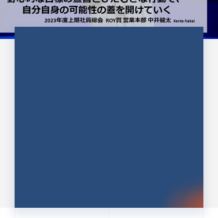
CULTURE 37
野心的な目標の宣言とひたむきな
行動で、自分自身の可能性の蓋を
開けていく ｜2023年度上期社...
中井 健太（なかい けんた）（PR TIMES 第二営業本
部副部長）
DATE:2024.01.17
セールス
新卒 総合職
社員インタビュー
PR TIMES