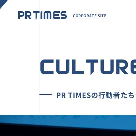
CORPORATE SITE
CULTUR
PR TIMESの行動者た