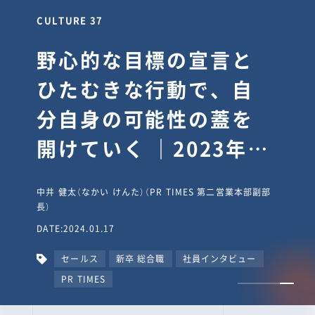
CULTURE 30
逆境では自分のスタン
スを変え“予想を裏切
り、期待を超える”【真
輔塾・前編】
山田真輔（やまだ しんすけ）（執行役員 兼 Jooto事業部
長）
DATE:2023.09.08
カルチャー
CxO
キャリア入社
Jooto