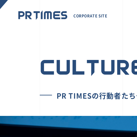
CORPORATE SITE
CULTUR
PR TIMESの行動者た