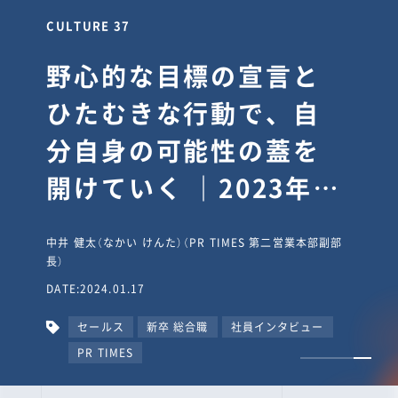
CULTURE 37
野心的な目標の宣言と
ひたむきな行動で、自
分自身の可能性の蓋を
開けていく ｜2023年度
上期社員総会受賞イン
中井 健太（なかい けんた）（PR TIMES 第二営業本部副部
タビュー #PR
長）
DATE:2024.01.17
TIMESな人たち
セールス
新卒 総合職
社員インタビュー
PR TIMES