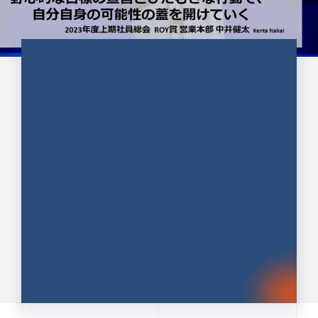
CULTURE 37
野心的な目標の宣言とひたむきな
行動で、自分自身の可能性の蓋を
開けていく ｜2023年度上期社...
中井 健太（なかい けんた）（PR TIMES 第二営業本
部副部長）
DATE:2024.01.17
セールス
新卒 総合職
社員インタビュー
PR TIMES