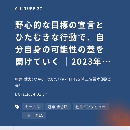
CULTURE 30
逆境では自分のスタン
スを変え“予想を裏切
り、期待を超える”【真
輔塾・前編】
山田真輔（やまだ しんすけ）（執行役員 兼 Jooto事業部
長）
DATE:2023.09.08
カルチャー
CxO
キャリア入社
Jooto