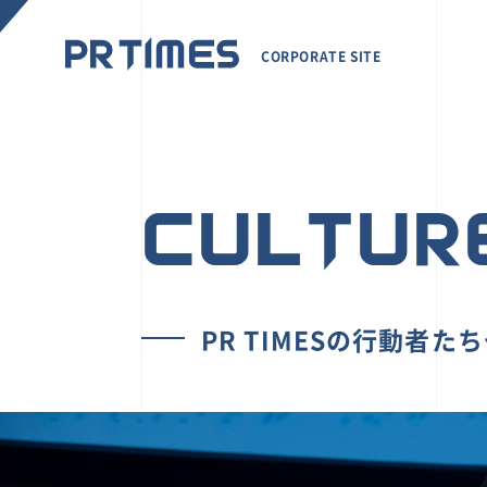
CORPORATE SITE
CULTUR
PR TIMESの行動者た