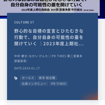
CULTURE 37
野心的な目標の宣言とひたむきな
行動で、自分自身の可能性の蓋を
開けていく ｜2023年度上期社...
中井 健太（なかい けんた）（PR TIMES 第二営業本
部副部長）
DATE:2024.01.17
セールス
新卒 総合職
社員インタビュー
PR TIMES