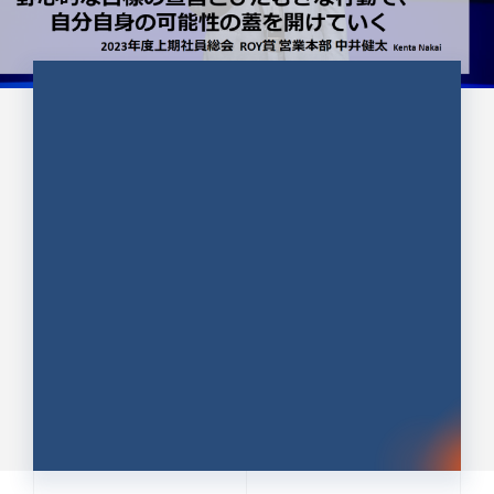
CULTURE 37
野心的な目標の宣言とひたむきな
行動で、自分自身の可能性の蓋を
開けていく ｜2023年度上期社...
中井 健太（なかい けんた）（PR TIMES 第二営業本
部副部長）
DATE:2024.01.17
セールス
新卒 総合職
社員インタビュー
PR TIMES