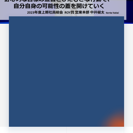
CULTURE 37
野心的な目標の宣言とひたむきな
行動で、自分自身の可能性の蓋を
開けていく ｜2023年度上期社...
中井 健太（なかい けんた）（PR TIMES 第二営業本
部副部長）
DATE:2024.01.17
セールス
新卒 総合職
社員インタビュー
PR TIMES