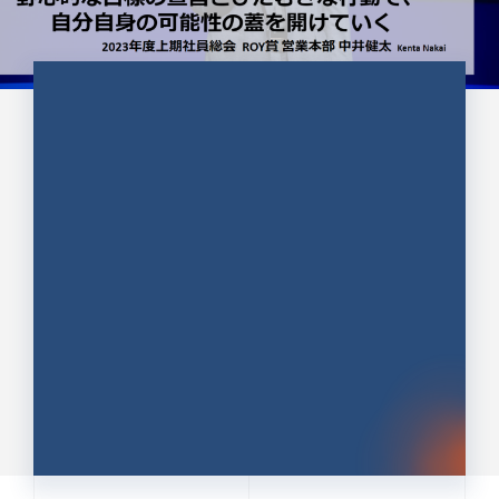
CULTURE 37
野心的な目標の宣言とひたむきな
行動で、自分自身の可能性の蓋を
開けていく ｜2023年度上期社...
中井 健太（なかい けんた）（PR TIMES 第二営業本
部副部長）
DATE:2024.01.17
セールス
新卒 総合職
社員インタビュー
PR TIMES