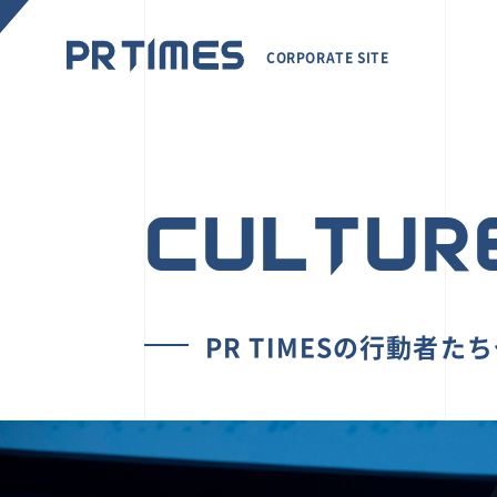
CORPORATE SITE
CULTUR
PR TIMESの行動者た