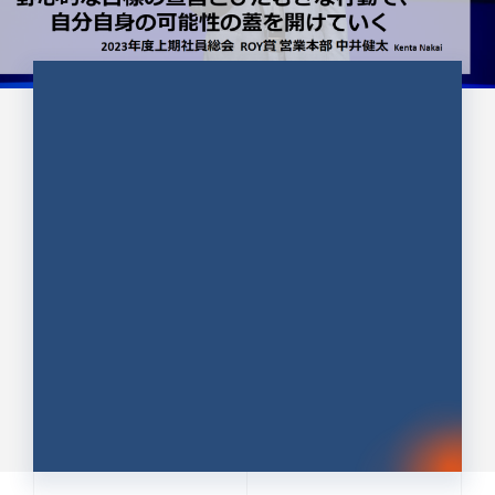
CULTURE 37
野心的な目標の宣言とひたむきな
行動で、自分自身の可能性の蓋を
開けていく ｜2023年度上期社...
中井 健太（なかい けんた）（PR TIMES 第二営業本
部副部長）
DATE:2024.01.17
セールス
新卒 総合職
社員インタビュー
PR TIMES