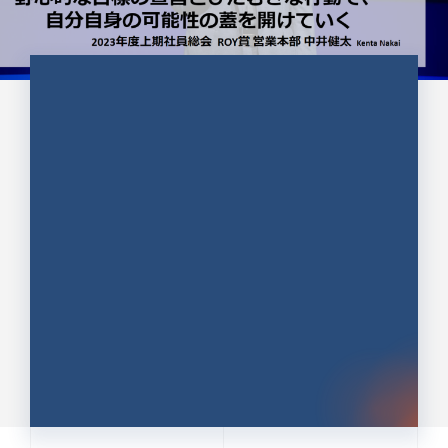
CULTURE 37
野心的な目標の宣言とひたむきな
行動で、自分自身の可能性の蓋を
開けていく ｜2023年度上期社...
中井 健太（なかい けんた）（PR TIMES 第二営業本
部副部長）
DATE:2024.01.17
セールス
新卒 総合職
社員インタビュー
PR TIMES