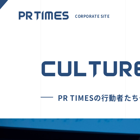
CORPORATE SITE
CULTUR
PR TIMESの行動者た