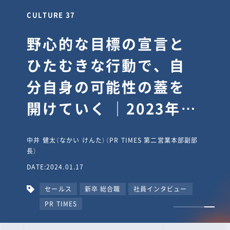
CULTURE 30
逆境では自分のスタン
スを変え“予想を裏切
り、期待を超える”【真
輔塾・前編】
山田真輔（やまだ しんすけ）（執行役員 兼 Jooto事業部
長）
DATE:2023.09.08
カルチャー
CxO
キャリア入社
Jooto