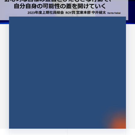
CULTURE 37
野心的な目標の宣言とひたむきな
行動で、自分自身の可能性の蓋を
開けていく ｜2023年度上期社...
中井 健太（なかい けんた）（PR TIMES 第二営業本
部副部長）
DATE:2024.01.17
セールス
新卒 総合職
社員インタビュー
PR TIMES