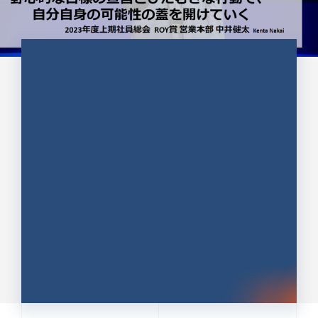
CULTURE 37
野心的な目標の宣言とひたむきな
行動で、自分自身の可能性の蓋を
開けていく ｜2023年度上期社...
中井 健太（なかい けんた）（PR TIMES 第二営業本
部副部長）
DATE:2024.01.17
セールス
新卒 総合職
社員インタビュー
PR TIMES