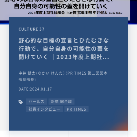
CULTURE 37
野心的な目標の宣言とひたむきな
行動で、自分自身の可能性の蓋を
開けていく ｜2023年度上期社...
中井 健太（なかい けんた）（PR TIMES 第二営業本
部副部長）
DATE:2024.01.17
セールス
新卒 総合職
社員インタビュー
PR TIMES