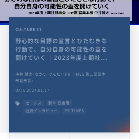
CULTURE 37
野心的な目標の宣言とひたむきな
行動で、自分自身の可能性の蓋を
開けていく ｜2023年度上期社...
中井 健太（なかい けんた）（PR TIMES 第二営業本
部副部長）
DATE:2024.01.17
セールス
新卒 総合職
社員インタビュー
PR TIMES