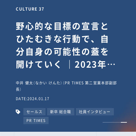
CULTURE 37
野心的な目標の宣言と
ひたむきな行動で、自
分自身の可能性の蓋を
開けていく ｜2023年度
上期社員総会受賞イン
中井 健太（なかい けんた）（PR TIMES 第二営業本部副部
タビュー #PR
長）
DATE:2024.01.17
TIMESな人たち
セールス
新卒 総合職
社員インタビュー
PR TIMES