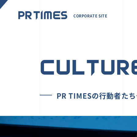
CORPORATE SITE
CULTUR
PR TIMESの行動者た