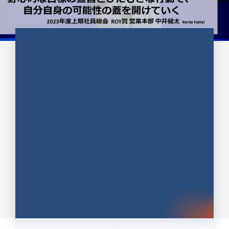
CULTURE 37
野心的な目標の宣言とひたむきな
行動で、自分自身の可能性の蓋を
開けていく ｜2023年度上期社...
中井 健太（なかい けんた）（PR TIMES 第二営業本
部副部長）
DATE:2024.01.17
セールス
新卒 総合職
社員インタビュー
PR TIMES