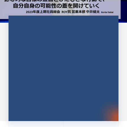
CULTURE 37
野心的な目標の宣言とひたむきな
行動で、自分自身の可能性の蓋を
開けていく ｜2023年度上期社...
中井 健太（なかい けんた）（PR TIMES 第二営業本
部副部長）
DATE:2024.01.17
セールス
新卒 総合職
社員インタビュー
PR TIMES