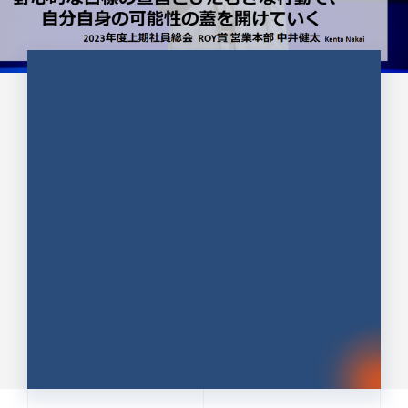
CULTURE 37
野心的な目標の宣言とひたむきな
行動で、自分自身の可能性の蓋を
開けていく ｜2023年度上期社...
中井 健太（なかい けんた）（PR TIMES 第二営業本
部副部長）
DATE:2024.01.17
セールス
新卒 総合職
社員インタビュー
PR TIMES