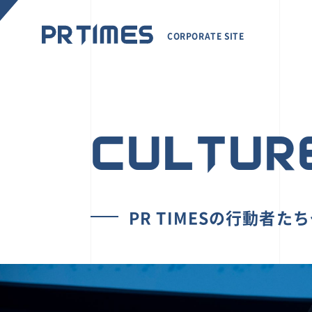
CORPORATE SITE
CULTUR
PR TIMESの行動者た