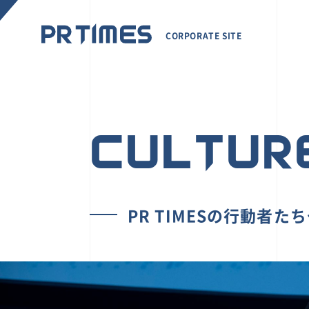
CORPORATE SITE
CULTUR
PR TIMESの行動者た