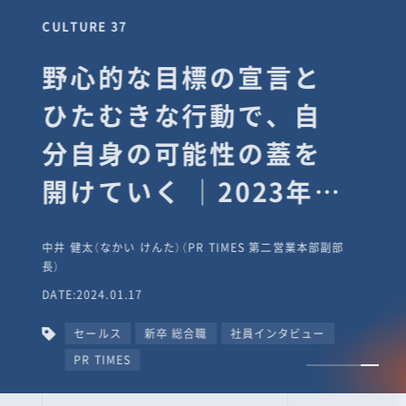
CULTURE 37
野心的な目標の宣言と
ひたむきな行動で、自
分自身の可能性の蓋を
開けていく ｜2023年度
上期社員総会受賞イン
中井 健太（なかい けんた）（PR TIMES 第二営業本部副部
タビュー #PR
長）
DATE:2024.01.17
TIMESな人たち
セールス
新卒 総合職
社員インタビュー
PR TIMES