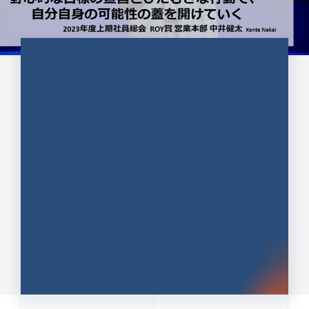
CULTURE 37
野心的な目標の宣言とひたむきな
行動で、自分自身の可能性の蓋を
開けていく ｜2023年度上期社...
中井 健太（なかい けんた）（PR TIMES 第二営業本
部副部長）
DATE:2024.01.17
セールス
新卒 総合職
社員インタビュー
PR TIMES