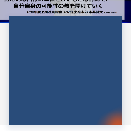
CULTURE 37
野心的な目標の宣言とひたむきな
行動で、自分自身の可能性の蓋を
開けていく ｜2023年度上期社...
中井 健太（なかい けんた）（PR TIMES 第二営業本
部副部長）
DATE:2024.01.17
セールス
新卒 総合職
社員インタビュー
PR TIMES