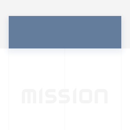
MISSION
行動者発の情報が、
人の心を揺さぶる
時代へ