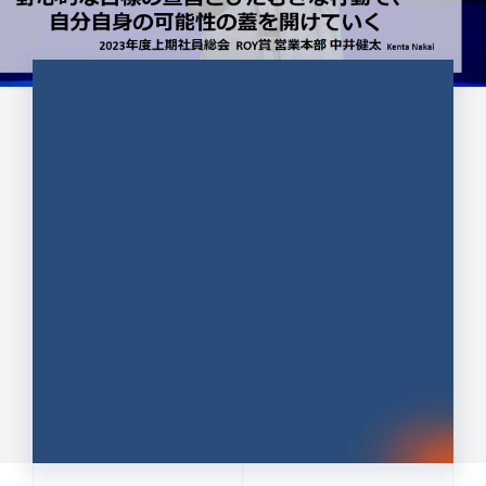
CULTURE 37
野心的な目標の宣言とひたむきな
行動で、自分自身の可能性の蓋を
開けていく ｜2023年度上期社...
中井 健太（なかい けんた）（PR TIMES 第二営業本
部副部長）
DATE:2024.01.17
セールス
新卒 総合職
社員インタビュー
PR TIMES