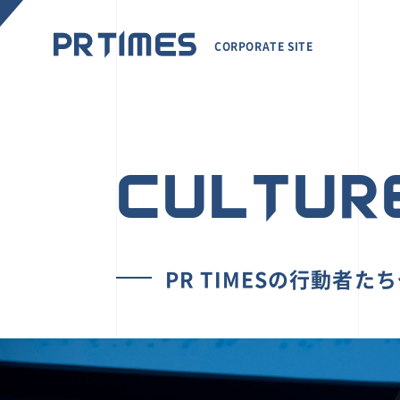
CORPORATE SITE
CULTUR
PR TIMESの行動者た