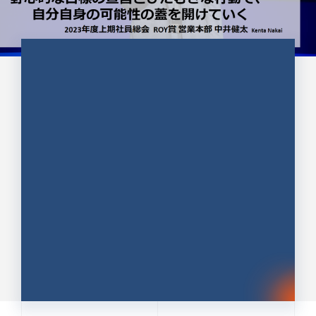
CULTURE 37
野心的な目標の宣言とひたむきな
行動で、自分自身の可能性の蓋を
開けていく ｜2023年度上期社...
中井 健太（なかい けんた）（PR TIMES 第二営業本
部副部長）
DATE:2024.01.17
セールス
新卒 総合職
社員インタビュー
PR TIMES