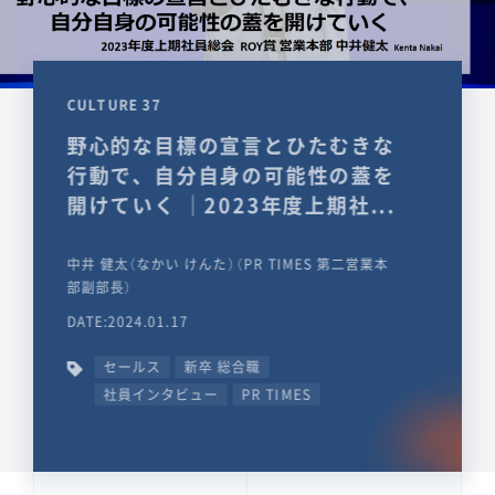
CULTURE 37
野心的な目標の宣言とひたむきな
行動で、自分自身の可能性の蓋を
開けていく ｜2023年度上期社...
中井 健太（なかい けんた）（PR TIMES 第二営業本
部副部長）
DATE:2024.01.17
セールス
新卒 総合職
社員インタビュー
PR TIMES