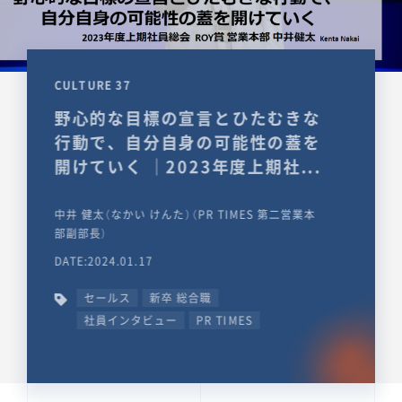
CULTURE 37
野心的な目標の宣言とひたむきな
行動で、自分自身の可能性の蓋を
開けていく ｜2023年度上期社...
中井 健太（なかい けんた）（PR TIMES 第二営業本
部副部長）
DATE:2024.01.17
セールス
新卒 総合職
社員インタビュー
PR TIMES