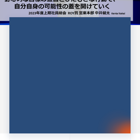
CULTURE 37
野心的な目標の宣言とひたむきな
行動で、自分自身の可能性の蓋を
開けていく ｜2023年度上期社...
中井 健太（なかい けんた）（PR TIMES 第二営業本
部副部長）
DATE:2024.01.17
セールス
新卒 総合職
社員インタビュー
PR TIMES