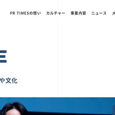
PR TIMESの想い
カルチャー
事業内容
ニュース
E
ちや文化