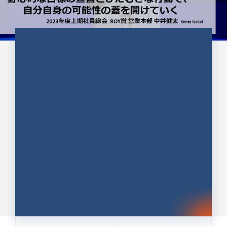
CULTURE 37
野心的な目標の宣言とひたむきな
行動で、自分自身の可能性の蓋を
開けていく ｜2023年度上期社...
中井 健太（なかい けんた）（PR TIMES 第二営業本
部副部長）
DATE:2024.01.17
セールス
新卒 総合職
社員インタビュー
PR TIMES