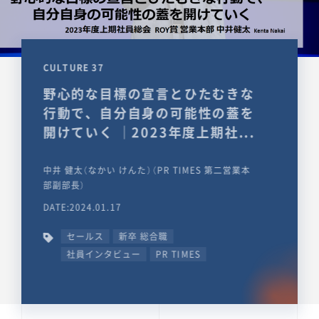
CULTURE 37
野心的な目標の宣言とひたむきな
行動で、自分自身の可能性の蓋を
開けていく ｜2023年度上期社...
中井 健太（なかい けんた）（PR TIMES 第二営業本
部副部長）
DATE:2024.01.17
セールス
新卒 総合職
社員インタビュー
PR TIMES